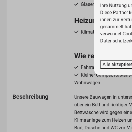
Gläser zum Trinken
Ihre Nutzung u
Diese Partner 
Heizung und Kühl
ihnen zur Verfü
gesammelt habe
Klimatisierung
verwendet Cooki
Datenschutzerk
Wie reise ich?
Alle akzeptier
Fahrrad, Motorrad oder
Kleiner Camper, Kasten
Wohnwagen
Größere Wohnmobile >7
Beschreibung
Unsere Bauwagen in untersc
Wohnwagen >5m
über ein Bett und richtiger 
Bettwäsche wird gegen eine
Klimaanlage zum Heizen und 
Bad, Dusche und WC zur Mit