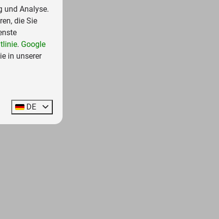
g und Analyse.
en, die Sie
enste
linie
.
Google
e in unserer
DE