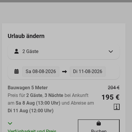
Urlaub ändern
2 Gäste
Sa
08-08-2026
Di
11-08-2026
Bauwagen 5 Meter
204 €
Preis für
2 Gäste
,
3 Nächte
bei Ankunft
195 €
am
Sa 8 Aug (13:00 Uhr)
und Abreise am
Di 11 Aug (12:00 Uhr)
Verfügbarkeit und Preis
Buchen