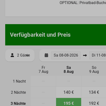
OPTIONAL: Privatbad-Buchu
Verfügbarkeit und Preis
2 Gäste
Sa
08-08-2026
Di
11-08
Fr
Sa
So
7 Aug
8 Aug
9 Aug
—
—
—
1 Nacht
—
140 €
134 €
2 Nächte
—
195 €
192 €
3 Nächte