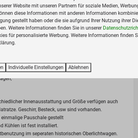
nserer Website mit unseren Partnern für soziale Medien, Werbun
können diese Informationen mit anderen Informationen kombinier
ung
Badezimmer
gung gestellt haben oder die sie aufgrund Ihrer Nutzung ihrer Di
n. Weitere Informationen finden Sie in unserer
Datenschutzricht
Dusche
es für personalisierte Werbung. Weitere Informationen finden Si
Toilette
lärung.
Zeig mehr ↓
Schlafzimmer
en
Individuelle Einstellungen
Ablehnen
 PKW
Doppelbett: 1
wagen,
m oder
hiedlicher Innenausstattung und Größe verfügen auch
Matratze. Geschirr, Besteck, usw sind vorhanden.
 einmalige Pauschale gestellt
Kühlen ist fest installiert.
benutzung im seperaten historischen Oberlichtwagen.