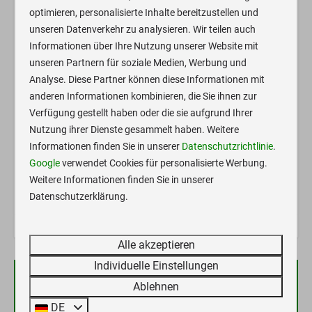
Wasser Ver- und Entsorgung (für Übernachtungsgäste)
optimieren, personalisierte Inhalte bereitzustellen und
kostenlos
unseren Datenverkehr zu analysieren. Wir teilen auch
Private Bäder können nach Verfügbarkeit und gegen
Informationen über Ihre Nutzung unserer Website mit
Aufpreis mitgebucht werden.
unseren Partnern für soziale Medien, Werbung und
Eine generelle WC/Bad Benutzung ist im Standard nicht
Analyse. Diese Partner können diese Informationen mit
inklusive, da ja eigentlich jeder alles selber dabei hat.
anderen Informationen kombinieren, die Sie ihnen zur
Das Zugfahrzeug darf bei einer 9m Bucht NICHT mit in
Verfügung gestellt haben oder die sie aufgrund Ihrer
Nutzung ihrer Dienste gesammelt haben. Weitere
die Bucht zum WoWa ! Entweder 18m buchen, oder
Informationen finden Sie in unserer
Datenschutzrichtlinie
.
Zugfahrzeug für 10€/24h in eine PKW Bucht auf dem
Google
verwendet Cookies für personalisierte Werbung.
Platz stellen oder das Zugfahrzeug außerhalb des
Weitere Informationen finden Sie in unserer
Platzes abstellen.
Datenschutzerklärung.
Alle akzeptieren
Individuelle Einstellungen
Ablehnen
Verfügbarkeit und Preis
DE