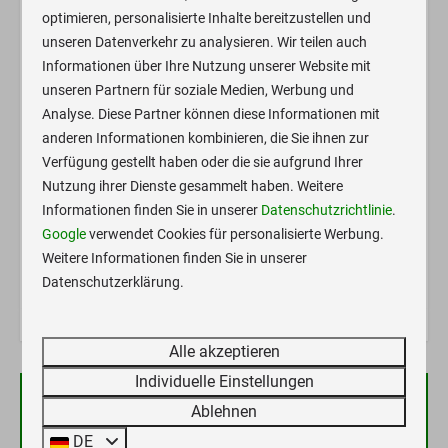
Wasser Ver- und Entsorgung (für Übernachtungsgäste)
optimieren, personalisierte Inhalte bereitzustellen und
kostenlos
unseren Datenverkehr zu analysieren. Wir teilen auch
Private Bäder können nach Verfügbarkeit und gegen
Informationen über Ihre Nutzung unserer Website mit
Aufpreis mitgebucht werden.
unseren Partnern für soziale Medien, Werbung und
Eine generelle WC/Bad Benutzung ist im Standard nicht
Analyse. Diese Partner können diese Informationen mit
inklusive, da ja eigentlich jeder alles selber dabei hat.
anderen Informationen kombinieren, die Sie ihnen zur
Das Zugfahrzeug darf bei einer 9m Bucht NICHT mit in
Verfügung gestellt haben oder die sie aufgrund Ihrer
Nutzung ihrer Dienste gesammelt haben. Weitere
die Bucht zum WoWa ! Entweder 18m buchen, oder
Informationen finden Sie in unserer
Datenschutzrichtlinie
.
Zugfahrzeug für 10€/24h in eine PKW Bucht auf dem
Google
verwendet Cookies für personalisierte Werbung.
Platz stellen oder das Zugfahrzeug außerhalb des
Weitere Informationen finden Sie in unserer
Platzes abstellen.
Datenschutzerklärung.
Alle akzeptieren
Individuelle Einstellungen
Ablehnen
Verfügbarkeit und Preis
DE